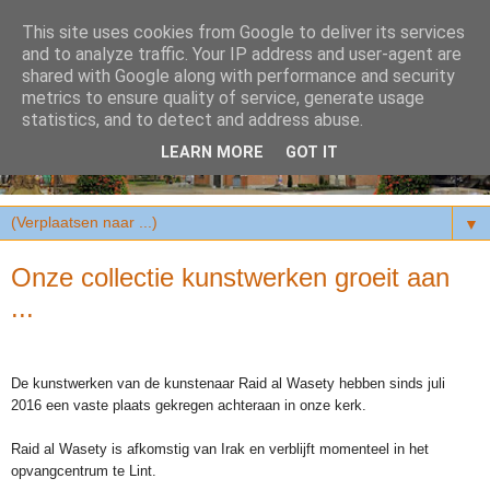
This site uses cookies from Google to deliver its services
and to analyze traffic. Your IP address and user-agent are
shared with Google along with performance and security
metrics to ensure quality of service, generate usage
statistics, and to detect and address abuse.
LEARN MORE
GOT IT
▼
Onze collectie kunstwerken groeit aan
...
De kunstwerken van de kunstenaar Raid al Wasety hebben sinds juli
2016 een vaste plaats gekregen achteraan in onze kerk.
Raid al Wasety is afkomstig van Irak en verblijft momenteel in het
opvangcentrum te Lint.