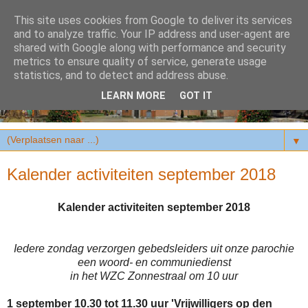
This site uses cookies from Google to deliver its services
and to analyze traffic. Your IP address and user-agent are
shared with Google along with performance and security
metrics to ensure quality of service, generate usage
statistics, and to detect and address abuse.
LEARN MORE
GOT IT
▼
Kalender activiteiten september 2018
Kalender activiteiten september 2018
Iedere zondag verzorgen gebedsleiders uit onze parochie
een woord- en communiedienst
in het WZC Zonnestraal om 10 uur
1 september 10.30 tot 11.30 uur 'Vrijwilligers op den