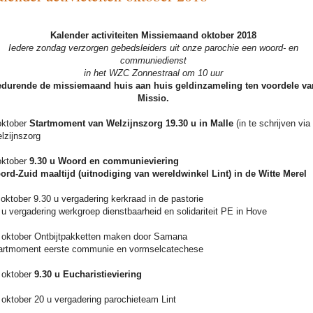
Kalender activiteiten Missiemaand oktober 2018
Iedere zondag verzorgen gebedsleiders uit onze parochie een woord- en
communiedienst
in het WZC Zonnestraal om 10 uur
durende de missiemaand huis aan huis geldinzameling ten voordele va
Missio.
oktober
Startmoment van Welzijnszorg 19.30 u in Malle
(in te schrijven via
lzijnszorg
oktober
9.30 u
Woord en communieviering
ord-Zuid maaltijd (uitnodiging van wereldwinkel Lint) in de Witte Merel
 oktober 9.30 u vergadering kerkraad in de pastorie
 u vergadering werkgroep dienstbaarheid en solidariteit PE in Hove
 oktober Ontbijtpakketten maken door Samana
artmoment eerste communie en vormselcatechese
 oktober
9.30 u Eucharistieviering
 oktober
20 u vergadering parochieteam Lint