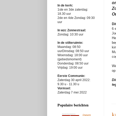
o
In de kerk:
Zo
1ste en 3de zaterdag:
Ou
18.30 uur
2de en 4de Zondag: 09:30
uur
D
i
6 
In wzc Zonnestraal:
Jo
Zondag: 10:30 uur
He
be
In de stilteruimte:
Maandag: 08:50
ki
uurDinsdag: 08:50 uur
Mu
Woensdag: 18:00 uur
co
(gebedsmoment)
Donderdag: 08:50 uur
We
Vrijdag: 19:00 uur
op
Eerste Communie:
Di
Zaterdag 30 april 2022:
9.30 u - 11.30 u
te
Vormsel:
Zaterdag 7 mei 2022
Populaire berichten
k
(geen