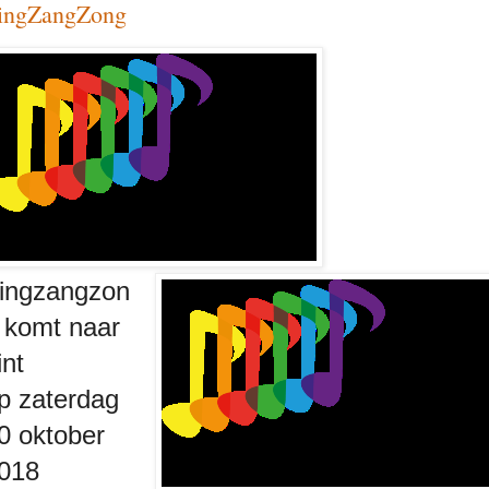
ingZangZong
ingzangzon
 komt naar
int
p zaterdag
0 oktober
018