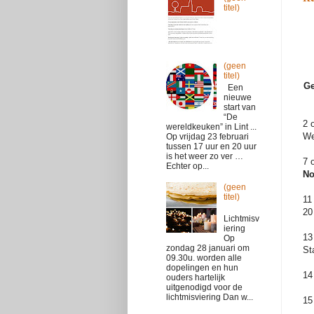
titel)
(geen
titel)
Ge
Een
nieuwe
start van
“De
2 
wereldkeuken” in Lint ...
We
Op vrijdag 23 februari
tussen 17 uur en 20 uur
is het weer zo ver …
7 
Echter op...
No
(geen
titel)
11
20
Lichtmisv
iering
13
Op
zondag 28 januari om
St
09.30u. worden alle
dopelingen en hun
14
ouders hartelijk
uitgenodigd voor de
lichtmisviering Dan w...
15