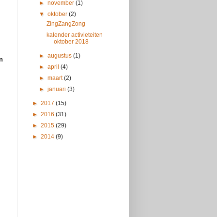
►
november
(1)
▼
oktober
(2)
ZingZangZong
kalender activieteiten
oktober 2018
►
augustus
(1)
n
►
april
(4)
►
maart
(2)
►
januari
(3)
►
2017
(15)
►
2016
(31)
►
2015
(29)
►
2014
(9)