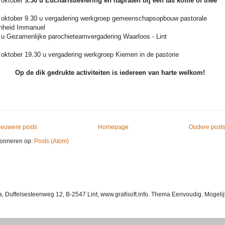
 oktober
9.30 u Eucharistieviering en napraten bij een tas koffie of thee
 oktober 9.30 u vergadering werkgroep gemeenschapsopbouw pastorale
nheid Immanuel
 u Gezamenlijke parochieteamvergadering Waarloos - Lint
 oktober 19.30 u vergadering werkgroep Kiemen in de pastorie
Op de dik gedrukte activiteiten is iedereen van harte welkom!
ieuwere posts
Homepage
Oudere post
onneren op:
Posts (Atom)
ba, Duffelsesteenweg 12, B-2547 Lint, www.grafisoft.info. Thema Eenvoudig. Mogel