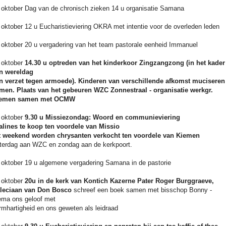
 oktober Dag van de chronisch zieken 14 u organisatie Samana
 oktober 12 u Eucharistieviering OKRA met intentie voor de overleden leden
 oktober 20 u vergadering van het team pastorale eenheid Immanuel
 oktober
14.30 u optreden van het kinderkoor Zingzangzong (in het kader
n wereldag
n verzet tegen armoede). Kinderen van verschillende afkomst muciseren
men. Plaats van het gebeuren WZC Zonnestraal - organisatie werkgr.
emen samen met OCMW
 oktober
9.30 u Missiezondag: Woord en communieviering
alines te koop ten voordele van Missio
t weekend worden chrysanten verkocht ten voordele van Kiemen
terdag aan WZC en zondag aan de kerkpoort.
 oktober 19 u algemene vergadering Samana in de pastorie
 oktober
20u in de kerk van Kontich Kazerne Pater Roger Burggraeve,
leciaan van Don Bosco
schreef een boek samen met bisschop Bonny -
ema ons geloof met
rmhartigheid en ons geweten als leidraad