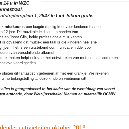
m 14 u in WZC
nnestraal,
dstrijdersplein 1, 2547 te Lint.
Inkom gratis.
t kinderkoor
is een laagdrempelig koor voor kinderen tussen
en 12 jaar. De muzikale leiding is in handen van
ris en Joost Gils, beide professionele muzikanten.
t is opvallend dat muziek een taal is die kinderen heel snel
grijpen. Het is een uitstekend communicatiemiddel voor
nderen van verschillende afkomst.
ziek maken helpt ook voor het ontwikkelen van motorische, sociale en
gnitieve vaardigheden.
 sluiten dit fantastisch gebeuren af met een drankje. We rekenen
 ruime belangstelling ... deze kinderen verdienen dit!
t alles is georganiseerd in het kader van de werelddag van verzet
gen armoede, door Welzijnsschakel Kiemen en plaatselijk OCMW
alender activieteiten oktober 2018