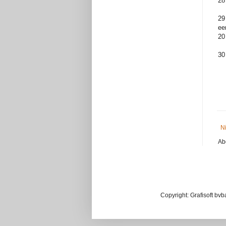
28
29
ee
20
30
N
Ab
Copyright: Grafisoft bv