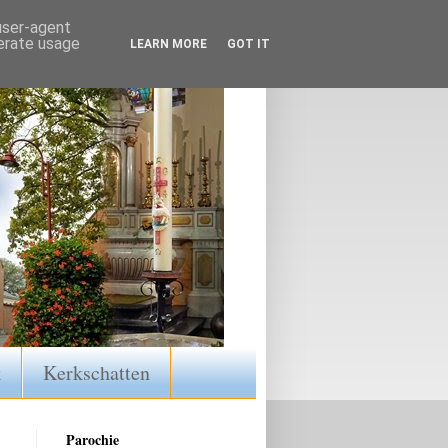
 user-agent
nerate usage
LEARN MORE
GOT IT
k
Kerkschatten
Parochie