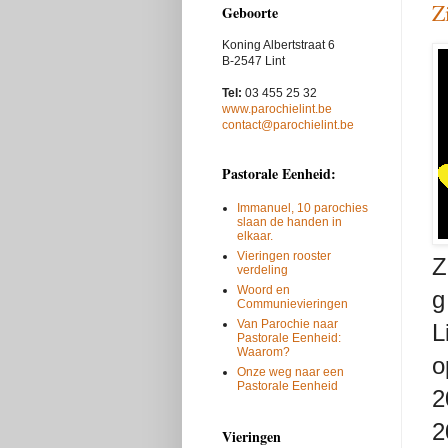
Z
Geboorte
Koning Albertstraat 6
B-2547 Lint
Tel:
03 455 25 32
www.parochielint.be
contact@parochielint.be
Pastorale Eenheid:
Immanuel, 10 parochies
slaan de handen in
elkaar.
Vieringen rooster
Z
verdeling
Woord en
g
Communievieringen
Van Parochie naar
L
Pastorale Eenheid:
Waarom?
o
Onze weg naar een
Pastorale Eenheid
2
2
Vieringen