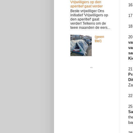
Vrijwilligers op den
16
aperitief gaat verder
Beste vrijwilliger Ons
initiatief 'Vrijwilligers op
17
den aperitief' gaat
verder! Telkens om de
18
twee maanden de eers...
(geen
20
titel)
va
va
sa
Ki
...
21
Pr
Di
Za
22
25
Sa
th
ba