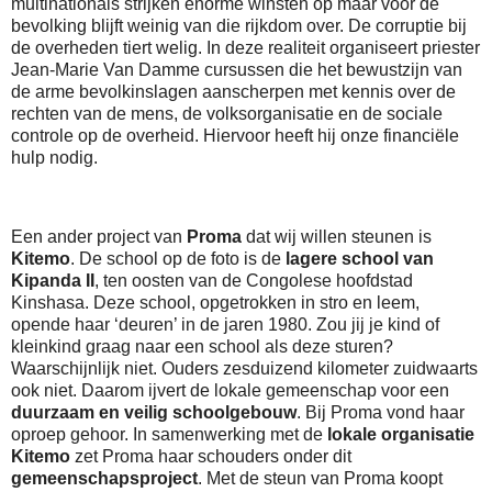
multinationals strijken enorme winsten op maar voor de
bevolking blijft weinig van die rijkdom over. De corruptie bij
de overheden tiert welig. In deze realiteit organiseert priester
Jean-Marie Van Damme cursussen die het bewustzijn van
de arme bevolkinslagen aanscherpen met kennis over de
rechten van de mens, de volksorganisatie en de sociale
controle op de overheid. Hiervoor heeft hij onze financiële
hulp nodig.
Een ander project van
Proma
dat wij willen steunen is
Kitemo
.
De school op de foto is de
lagere school van
Kipanda II
, ten oosten van de Congolese hoofdstad
Kinshasa. Deze school, opgetrokken in stro en leem,
opende haar ‘deuren’ in de jaren 1980. Zou jij je kind of
kleinkind graag naar een school als deze sturen?
Waarschijnlijk niet. Ouders zesduizend kilometer zuidwaarts
ook niet. Daarom ijvert de lokale gemeenschap voor een
duurzaam en veilig schoolgebouw
. Bij Proma vond haar
oproep gehoor. In samenwerking met de
lokale organisatie
Kitemo
zet Proma haar schouders onder dit
gemeenschapsproject
. Met de steun van Proma koopt