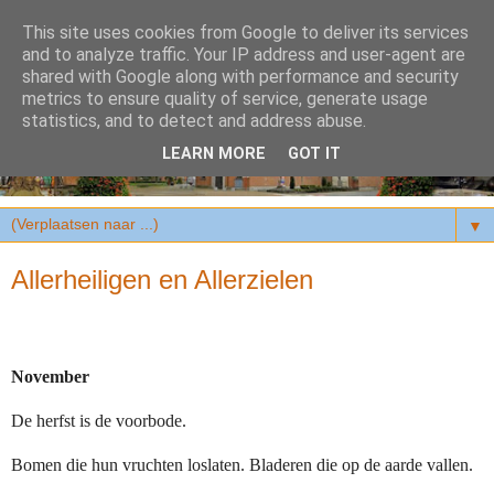
This site uses cookies from Google to deliver its services
and to analyze traffic. Your IP address and user-agent are
shared with Google along with performance and security
metrics to ensure quality of service, generate usage
statistics, and to detect and address abuse.
LEARN MORE
GOT IT
▼
Allerheiligen en Allerzielen
November
De herfst is de voorbode.
Bomen die hun vruchten loslaten. Bladeren die op de aarde vallen.