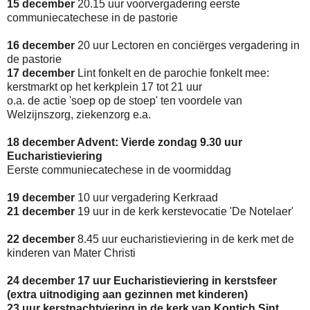
15 december
20.15 uur voorvergadering eerste
communiecatechese in de pastorie
16 december
20 uur Lectoren en conciërges vergadering in
de pastorie
17 december
Lint fonkelt en de parochie fonkelt mee:
kerstmarkt op het kerkplein 17 tot 21 uur
o.a. de actie 'soep op de stoep' ten voordele van
Welzijnszorg, ziekenzorg e.a.
18 december Advent: Vierde zondag 9.30 uur
Eucharistieviering
Eerste communiecatechese in de voormiddag
19 december
10 uur vergadering Kerkraad
21 december
19 uur in de kerk kerstevocatie 'De Notelaer'
22 december
8.45 uur eucharistieviering in de kerk met de
kinderen van Mater Christi
24 december 17 uur Eucharistieviering in kerstsfeer
(extra uitnodiging aan gezinnen met kinderen)
23 uur kerstnachtviering in de kerk van Kontich Sint