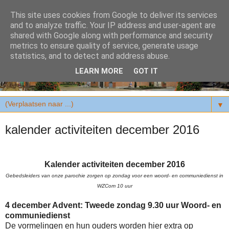
This site uses cookies from Google to deliver its services
and to analyze traffic. Your IP address and user-agent are
shared with Google along with performance and security
metrics to ensure quality of service, generate usage
statistics, and to detect and address abuse.
LEARN MORE
GOT IT
▼
kalender activiteiten december 2016
Kalender activiteiten december 2016
Gebedsleiders van onze parochie zorgen op zondag voor een woord- en communiedienst in
WZCom 10 uur
4 december Advent: Tweede zondag 9.30 uur Woord- en
communiedienst
De vormelingen en hun ouders worden hier extra op