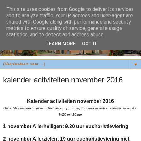
This site uses cookies from Google to deliver its services
and to analyze traffic. Your IP address and user-agent are
shared with Google along with performance and security
metrics to ensure quality of service, generate usage
statistics, and to detect and address abuse.
LEARN MORE
GOT IT
▼
kalender activiteiten november 2016
Kalender activiteiten november 2016
Gebedsleiders van onze parochie zorgen op zondag voor een woord- en communiedienst in
WZC om 10 uur
1 november Allerheiligen: 9.30 uur eucharistieviering
2 november Allerzielen: 19 uur eucharistieviering met