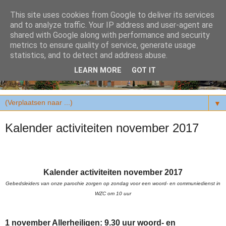
This site uses cookies from Google to deliver its services
and to analyze traffic. Your IP address and user-agent are
shared with Google along with performance and security
metrics to ensure quality of service, generate usage
statistics, and to detect and address abuse.
LEARN MORE
GOT IT
▼
Kalender activiteiten november 2017
Kalender activiteiten november 2017
Gebedsleiders van onze parochie zorgen op zondag voor een woord- en communiedienst in
WZC om 10 uur
1 november Allerheiligen: 9.30 uur woord- en