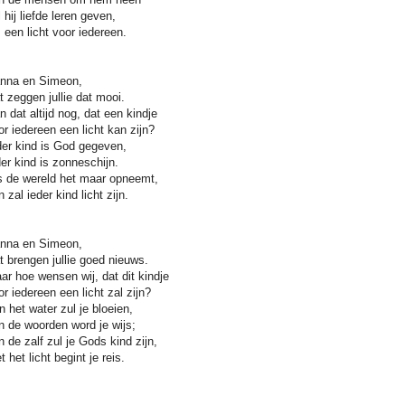
 hij liefde leren geven,
s een licht voor iedereen.
nna en Simeon,
t zeggen jullie dat mooi.
n dat altijd nog, dat een kindje
or iedereen een licht kan zijn?
der kind is God gegeven,
der kind is zonneschijn.
s de wereld het maar opneemt,
 zal ieder kind licht zijn.
nna en Simeon,
t brengen jullie goed nieuws.
ar hoe wensen wij, dat dit kindje
or iedereen een licht zal zijn?
n het water zul je bloeien,
n de woorden word je wijs;
n de zalf zul je Gods kind zijn,
 het licht begint je reis.