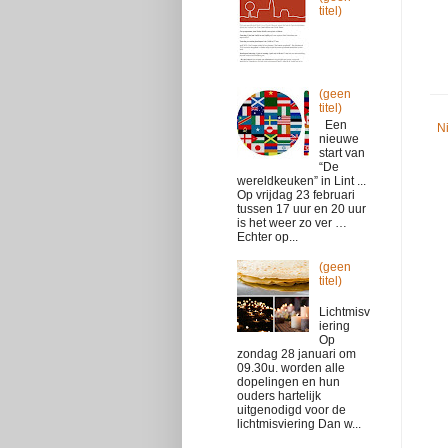
titel)
(geen
titel)
Een
N
nieuwe
start van
“De
wereldkeuken” in Lint ...
Op vrijdag 23 februari
tussen 17 uur en 20 uur
is het weer zo ver …
Echter op...
(geen
titel)
Lichtmisv
iering
Op
zondag 28 januari om
09.30u. worden alle
dopelingen en hun
ouders hartelijk
uitgenodigd voor de
lichtmisviering Dan w...