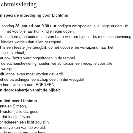
ichtmisviering
n speciale uitnodiging voor Lichtmis
 zondag
28 januari om 9.30 uur
nodigen we speciaal alle jonge ouders uit
e in het voorbije jaar hun kindje lieten dopen.
k alle fiere grootouders zijn van harte welkom tijdens deze eucharistieviering
 kindjes worden dan allen gezegend.
t is een feestelijke terugblik op het doopsel en verwijzend naar het
angelieverhaal,
ar ook Jezus werd opgedragen in de tempel.
 de eucharistieviering houden we achteraan een receptie voor alle
nwezigen.
 dit jonge leven moet worden gevierd!
el de parochiegemeenschap deelt in die vreugde!
n harte welkom aan IEDEREEN.
n doordenkertje vanuit de bijbel:
n lied over Lichtmis
nna en Simeon,
t wisten jullie dat goed,
t dat kindje Jezus
or iedereen een licht zou zijn.
n de volken van de wereld,
n de mensen om hem heen