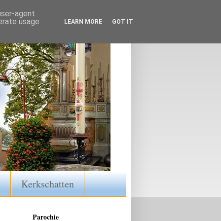
 user-agent
nerate usage
LEARN MORE
GOT IT
k
Kerkschatten
Parochie