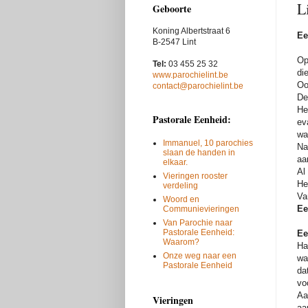
L
Geboorte
Koning Albertstraat 6
Ee
B-2547 Lint
Op
Tel:
03 455 25 32
di
www.parochielint.be
Oo
contact@parochielint.be
De
He
Pastorale Eenheid:
ev
wa
Immanuel, 10 parochies
Na
slaan de handen in
aa
elkaar.
Al
Vieringen rooster
He
verdeling
Va
Woord en
Ee
Communievieringen
Van Parochie naar
Pastorale Eenheid:
Ee
Waarom?
Ha
Onze weg naar een
wa
Pastorale Eenheid
da
vo
Aa
Vieringen
aa