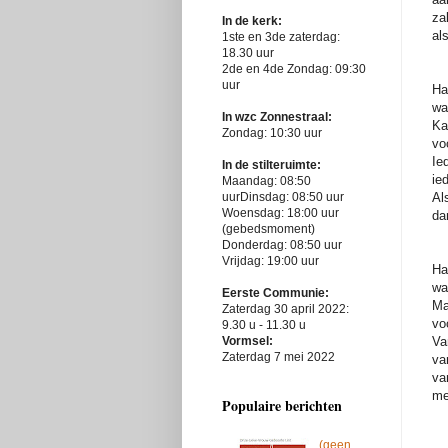
zal
In de kerk:
al
1ste en 3de zaterdag:
18.30 uur
2de en 4de Zondag: 09:30
uur
Ha
wa
In wzc Zonnestraal:
Ka
Zondag: 10:30 uur
vo
Ie
In de stilteruimte:
ie
Maandag: 08:50
Al
uurDinsdag: 08:50 uur
Woensdag: 18:00 uur
dan
(gebedsmoment)
Donderdag: 08:50 uur
Vrijdag: 19:00 uur
Ha
wa
Eerste Communie:
Ma
Zaterdag 30 april 2022:
vo
9.30 u - 11.30 u
Va
Vormsel:
Zaterdag 7 mei 2022
va
va
met
Populaire berichten
(geen