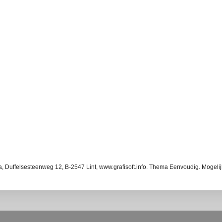
ba, Duffelsesteenweg 12, B-2547 Lint, www.grafisoft.info. Thema Eenvoudig. Mogel