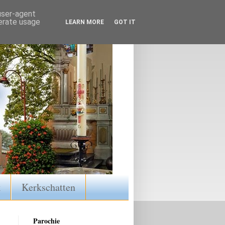
 user-agent
nerate usage
LEARN MORE
GOT IT
k
Kerkschatten
Parochie