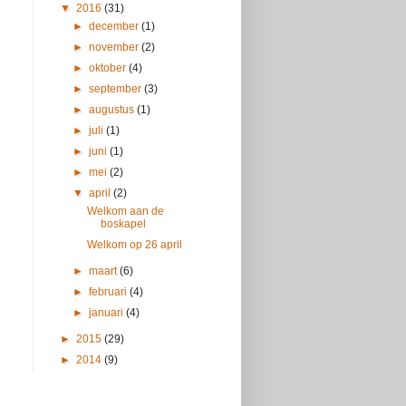
▼
2016
(31)
►
december
(1)
►
november
(2)
►
oktober
(4)
►
september
(3)
►
augustus
(1)
►
juli
(1)
►
juni
(1)
►
mei
(2)
▼
april
(2)
Welkom aan de
boskapel
Welkom op 26 april
►
maart
(6)
►
februari
(4)
►
januari
(4)
►
2015
(29)
►
2014
(9)