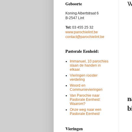
W
Geboorte
Koning Albertstraat 6
B-2547 Lint
Tel:
03 455 25 32
www.parochielint.be
contact@parochielint.be
Pastorale Eenheid:
Immanuel, 10 parochies
slaan de handen in
elkaar.
Vieringen rooster
verdeling
Woord en
Communievieringen
Van Parochie naar
n
Pastorale Eenheid:
Waarom?
b
Onze weg naar een
Pastorale Eenheid
Vieringen